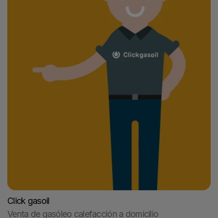
Click gasoil
Venta de gasóleo calefacción a domicilio