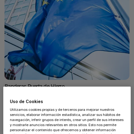
Banderas Puerta de Hierro
Ecommerce de banderas y textiles personalizados
Uso de Cookies
Utilizamos cookies propias y de terceros para mejorar nuestros
CASO DE ÉXITO
servicios, elaborar información estadística, analizar sus hábitos de
navegación, inferir grupos de interés, crear un perfil de sus intereses
y mostrarle anuncios relevantes en otros sitios. Esto nos permite
personalizar el contenido que ofrecemos y obtener información