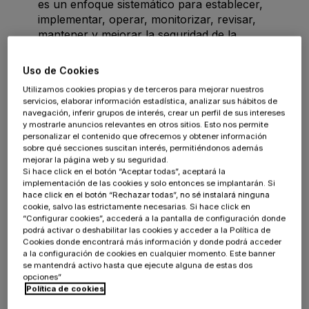
es un enfoque sistemático para establecer,
implementar, operar, monitorizar, revisar,
mantener y mejorar la seguridad de la
información de una organización para alcanzar
sus objetivos de negocio.
Uso de Cookies
Riesgo: estimación del nivel de exposición a que
Utilizamos cookies propias y de terceros para mejorar nuestros
una amenaza se materialice sobre uno o más
servicios, elaborar información estadística, analizar sus hábitos de
activos causando daños o perjuicios a la
navegación, inferir grupos de interés, crear un perfil de sus intereses
y mostrarle anuncios relevantes en otros sitios. Esto nos permite
organización.
personalizar el contenido que ofrecemos y obtener información
Gestión del riesgo: actividades coordinadas para
sobre qué secciones suscitan interés, permitiéndonos además
mejorar la página web y su seguridad.
dirigir y controlar la organización con relación al
Si hace click en el botón “Aceptar todas”, aceptará la
riesgo.
implementación de las cookies y solo entonces se implantarán. Si
hace click en el botón “Rechazar todas”, no sé instalará ninguna
cookie, salvo las estrictamente necesarias. Si hace click en
3. Principios fundamentales
“Configurar cookies”, accederá a la pantalla de configuración donde
podrá activar o deshabilitar las cookies y acceder a la Política de
de esta Política
Cookies donde encontrará más información y donde podrá acceder
a la configuración de cookies en cualquier momento. Este banner
se mantendrá activo hasta que ejecute alguna de estas dos
opciones”
La información debe ser protegida durante todo su
Política de cookies
ciclo de vida, desde su creación o recepción, durante