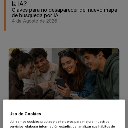
la IA?
Claves para no desaparecer del nuevo mapa
de búsqueda por IA
4 de Agosto de 2026
Uso de Cookies
Marketing
Utilizamos cookies propias y de terceros para mejorar nuestros
servicios, elaborar información estadística, analizar sus hábitos de