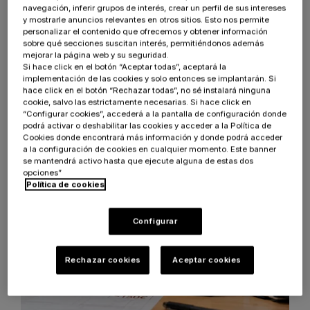
Qué valoran las nuevas
navegación, inferir grupos de interés, crear un perfil de sus intereses
y mostrarle anuncios relevantes en otros sitios. Esto nos permite
generaciones en ecommerce y
personalizar el contenido que ofrecemos y obtener información
cómo adaptar tu tienda online
sobre qué secciones suscitan interés, permitiéndonos además
mejorar la página web y su seguridad.
Si hace click en el botón “Aceptar todas”, aceptará la
Generación Z, millennials y Generación
implementación de las cookies y solo entonces se implantarán. Si
Alpha ya no compran igual que hace cinco
hace click en el botón “Rechazar todas”, no sé instalará ninguna
años
cookie, salvo las estrictamente necesarias. Si hace click en
“Configurar cookies”, accederá a la pantalla de configuración donde
20 de Julio de 2026
podrá activar o deshabilitar las cookies y acceder a la Política de
Cookies donde encontrará más información y donde podrá acceder
a la configuración de cookies en cualquier momento. Este banner
se mantendrá activo hasta que ejecute alguna de estas dos
opciones”
Política de cookies
Configurar
Rechazar cookies
Aceptar cookies