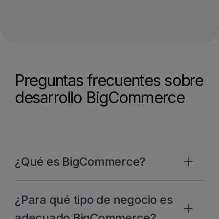
Preguntas frecuentes sobre
desarrollo BigCommerce
¿Qué es BigCommerce?
BigCommerce es una plataforma
¿Para qué tipo de negocio es
ecommerce Open SaaS que combina la
facilidad de uso de las soluciones en la
adecuado BigCommerce?