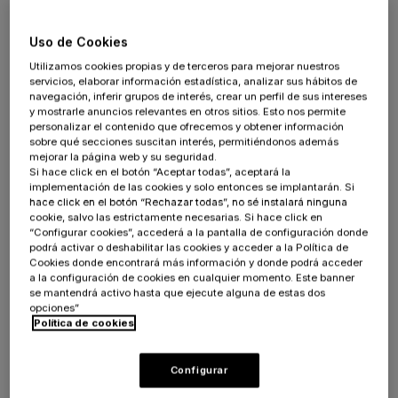
online de forma ágil y sencilla.
Uso de Cookies
Como
especialistas certificados en
Utilizamos cookies propias y de terceros para mejorar nuestros
BigCommerce
colaboramos estrechamente
servicios, elaborar información estadística, analizar sus hábitos de
navegación, inferir grupos de interés, crear un perfil de sus intereses
con nuestros clientes, desarrollando
y mostrarle anuncios relevantes en otros sitios. Esto nos permite
soluciones de ecommerce personalizadas, que
personalizar el contenido que ofrecemos y obtener información
sobre qué secciones suscitan interés, permitiéndonos además
ayudan a
impulsar las ventas
y mejorar la
mejorar la página web y su seguridad.
identidad de las marcas.
Si hace click en el botón “Aceptar todas”, aceptará la
implementación de las cookies y solo entonces se implantarán. Si
hace click en el botón “Rechazar todas”, no sé instalará ninguna
cookie, salvo las estrictamente necesarias. Si hace click en
“Configurar cookies”, accederá a la pantalla de configuración donde
podrá activar o deshabilitar las cookies y acceder a la Política de
Cookies donde encontrará más información y donde podrá acceder
Características de
a la configuración de cookies en cualquier momento. Este banner
se mantendrá activo hasta que ejecute alguna de estas dos
opciones”
Bigcommerce
Política de cookies
Configurar