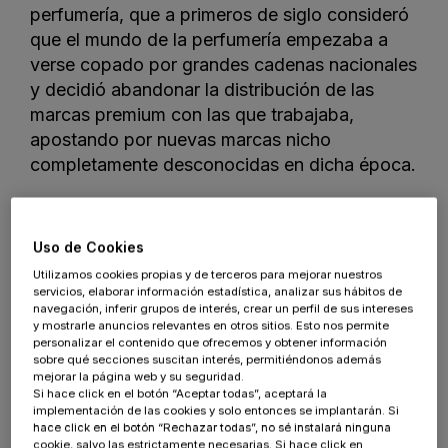
perfumería, que a primeros de siglo consideró
que el mundo de la perfumería empezaba a
verse copado por grandes cadenas nacionales
y decidió abandonar la distribución de las
marcas premium con las que trabajaba,
apostando por nuevas marcas nicho
completamente desconocidas en dicha época.
Esta visión de negocio y el ser uno de los
primeros negocios de Gipuzkoa en apostar
Uso de Cookies
por el ecommerce, junto con una experiencia
Utilizamos cookies propias y de terceros para mejorar nuestros
de usuario unificada, ha convertido a
servicios, elaborar información estadística, analizar sus hábitos de
Perfumeria Urbieta en un referente nacional de
navegación, inferir grupos de interés, crear un perfil de sus intereses
y mostrarle anuncios relevantes en otros sitios. Esto nos permite
la perfumería nicho.
personalizar el contenido que ofrecemos y obtener información
sobre qué secciones suscitan interés, permitiéndonos además
mejorar la página web y su seguridad.
Si hace click en el botón “Aceptar todas”, aceptará la
implementación de las cookies y solo entonces se implantarán. Si
hace click en el botón “Rechazar todas”, no sé instalará ninguna
cookie, salvo las estrictamente necesarias. Si hace click en