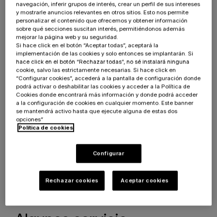
actualizaciones de software
,
supervisión
navegación, inferir grupos de interés, crear un perfil de sus intereses
y mostrarle anuncios relevantes en otros sitios. Esto nos permite
de servidores
,
corrección de errores
,
personalizar el contenido que ofrecemos y obtener información
seguridad
de datos y resolución de
sobre qué secciones suscitan interés, permitiéndonos además
problemas técnicos.
mejorar la página web y su seguridad.
Si hace click en el botón “Aceptar todas”, aceptará la
implementación de las cookies y solo entonces se implantarán. Si
Además, también incluye
pequeños
hace click en el botón “Rechazar todas”, no sé instalará ninguna
desarrollos evolutivos
de manera continua,
cookie, salvo las estrictamente necesarias. Si hace click en
“Configurar cookies”, accederá a la pantalla de configuración donde
para que la tienda sea cada vez más funcional.
podrá activar o deshabilitar las cookies y acceder a la Política de
Este mantenimiento preventivo y reactivo
Cookies donde encontrará más información y donde podrá acceder
a la configuración de cookies en cualquier momento. Este banner
garantiza una
constante disponibilidad
de la
se mantendrá activo hasta que ejecute alguna de estas dos
plataforma, evitando interrupciones costosas y
opciones”
Política de cookies
errores.
Configurar
Rechazar cookies
Aceptar cookies