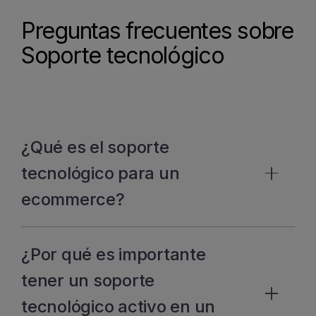
Preguntas frecuentes sobre
Soporte tecnológico
¿Qué es el soporte
tecnológico para un
ecommerce?
Es el servicio de mantenimiento continuo
¿Por qué es importante
que garantiza el funcionamiento óptimo
de una tienda online. Incluye
tener un soporte
actualizaciones de software, supervisión
tecnológico activo en un
de servidores, corrección de errores,