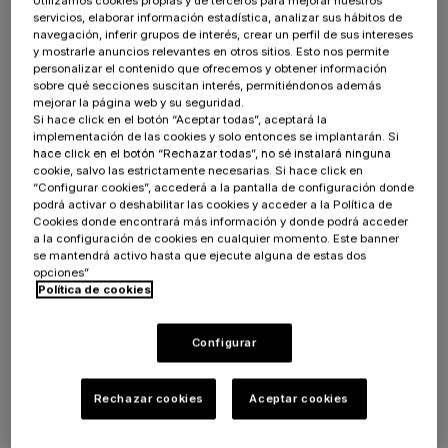
Utilizamos cookies propias y de terceros para mejorar nuestros
Nuestra experiencia en el desarrollo de
servicios, elaborar información estadística, analizar sus hábitos de
múltiples ecommerce y como agencia de
navegación, inferir grupos de interés, crear un perfil de sus intereses
y mostrarle anuncios relevantes en otros sitios. Esto nos permite
ecommerce marketing, nos ha permitido
personalizar el contenido que ofrecemos y obtener información
definir un proceso para diseñar estrategias de
sobre qué secciones suscitan interés, permitiéndonos además
mejorar la página web y su seguridad.
experiencias de usuario efectivas.
Si hace click en el botón “Aceptar todas”, aceptará la
implementación de las cookies y solo entonces se implantarán. Si
hace click en el botón “Rechazar todas”, no sé instalará ninguna
cookie, salvo las estrictamente necesarias. Si hace click en
“Configurar cookies”, accederá a la pantalla de configuración donde
podrá activar o deshabilitar las cookies y acceder a la Política de
Cookies donde encontrará más información y donde podrá acceder
a la configuración de cookies en cualquier momento. Este banner
se mantendrá activo hasta que ejecute alguna de estas dos
Cómo trabajamos
opciones”
Política de cookies
Comenzamos
definiendo cómo queremos
Configurar
que interactúen los usuarios
dentro del
ecommerce, basándonos en análisis de datos
Rechazar cookies
Aceptar cookies
para
eliminar las posibles fricciones
que
provoquen el abandono de la tienda. El