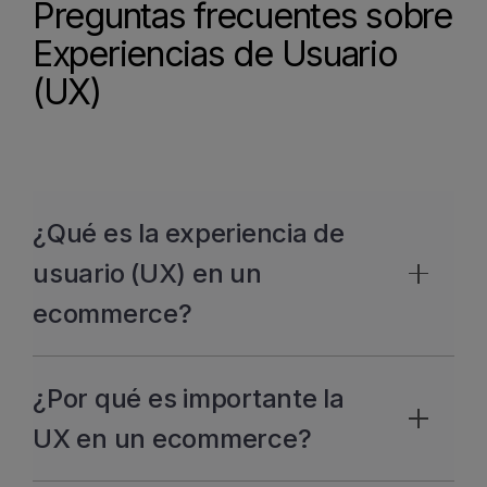
Preguntas frecuentes sobre
Experiencias de Usuario
(UX)
¿Qué es la experiencia de
usuario (UX) en un
ecommerce?
La experiencia de usuario en un
¿Por qué es importante la
ecommerce es el conjunto de
sensaciones, percepciones e
UX en un ecommerce?
interacciones que vive un cliente cuando