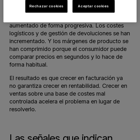
la presión que los anunciantes ejercen sobre
Rechazar cookies
Aceptar cookies
las subastas de palabras clave. Las
comisiones de los marketplaces han
aumentado de forma progresiva. Los costes
logísticos y de gestión de devoluciones se han
incrementado. Y los márgenes de producto se
han comprimido porque el consumidor puede
comparar precios en segundos y lo hace de
forma habitual.
El resultado es que crecer en facturación ya
no garantiza crecer en rentabilidad. Crecer en
ventas sobre una base de costes mal
controlada acelera el problema en lugar de
resolverlo.
Las señales que indican