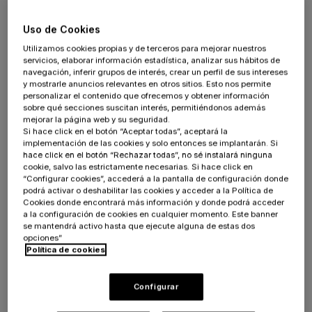
El modelo que funcionaba
Uso de Cookies
Utilizamos cookies propias y de terceros para mejorar nuestros
ya no funciona igual
servicios, elaborar información estadística, analizar sus hábitos de
navegación, inferir grupos de interés, crear un perfil de sus intereses
y mostrarle anuncios relevantes en otros sitios. Esto nos permite
Durante años, el comercio electrónico operó
personalizar el contenido que ofrecemos y obtener información
sobre qué secciones suscitan interés, permitiéndonos además
bajo una lógica relativamente sencilla: invertir
mejorar la página web y su seguridad.
en captar tráfico, convertirlo en ventas y
Si hace click en el botón “Aceptar todas”, aceptará la
implementación de las cookies y solo entonces se implantarán. Si
crecer en volumen. Los márgenes
hace click en el botón “Rechazar todas”, no sé instalará ninguna
acompañaban porque los costes de
cookie, salvo las estrictamente necesarias. Si hace click en
“Configurar cookies”, accederá a la pantalla de configuración donde
adquisición eran manejables y la competencia
podrá activar o deshabilitar las cookies y acceder a la Política de
de precios no era tan agresiva.
Cookies donde encontrará más información y donde podrá acceder
a la configuración de cookies en cualquier momento. Este banner
se mantendrá activo hasta que ejecute alguna de estas dos
Ese modelo ha cambiado de forma estructural.
opciones”
La inversión en publicidad digital en España
Política de cookies
superó los 5.800 millones de euros en 2025 y
sigue creciendo, según el estudio de inversión
Configurar
publicitaria de
IAB Spain
y PwC, lo que refleja