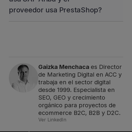
requiere entre uno y cuatro meses de
de aprovisionamiento.
proveedor usa PrestaShop?
trabajo entre configuración, desarrollo,
pruebas con el entorno del comprador y
Sí, pero requiere desarrollo a medida en
ajustes. Hacerlo bien requiere
el lado de PrestaShop, ya que esta
coordinación entre los equipos técnicos
plataforma no tiene soporte PunchOut
de ambas partes.
nativo. Es técnicamente factible y es uno
de los escenarios en los que hemos
trabajado en ACC.
Gaizka Menchaca
es Director
de Marketing Digital en ACC y
trabaja en el sector digital
desde 1999. Especialista en
SEO, GEO y crecimiento
orgánico para proyectos de
ecommerce B2C, B2B y D2C.
Te ayudamos a
Ver LinkedIn