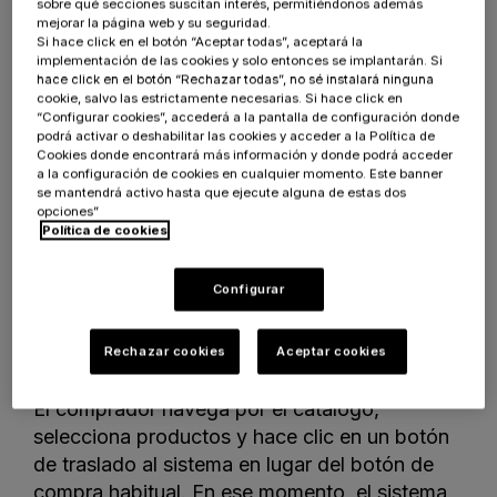
genera un mensaje cXML de tipo
sobre qué secciones suscitan interés, permitiéndonos además
mejorar la página web y su seguridad.
PunchOutSetupRequest que contiene las
Si hace click en el botón “Aceptar todas”, aceptará la
credenciales del comprador, el identificador de
implementación de las cookies y solo entonces se implantarán. Si
la sesión y los parámetros de la conexión, y lo
hace click en el botón “Rechazar todas”, no sé instalará ninguna
cookie, salvo las estrictamente necesarias. Si hace click en
envía al endpoint PunchOut del proveedor. El
“Configurar cookies”, accederá a la pantalla de configuración donde
servidor del proveedor autentica la solicitud,
podrá activar o deshabilitar las cookies y acceder a la Política de
Cookies donde encontrará más información y donde podrá acceder
crea una sesión de compra personalizada para
a la configuración de cookies en cualquier momento. Este banner
ese comprador con sus precios contractuales,
se mantendrá activo hasta que ejecute alguna de estas dos
opciones”
su catálogo habilitado y sus condiciones
Política de cookies
específicas, y devuelve una URL de sesión al
sistema del comprador. El navegador del
Configurar
comprador se redirige automáticamente a esa
URL, que abre el catálogo del proveedor en
Rechazar cookies
Aceptar cookies
una sesión autenticada y personalizada.
El comprador navega por el catálogo,
selecciona productos y hace clic en un botón
de traslado al sistema en lugar del botón de
compra habitual. En ese momento, el sistema