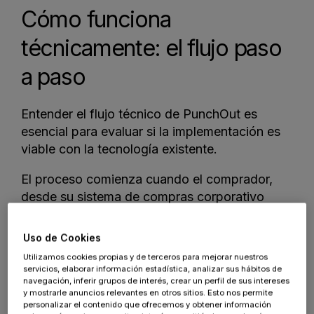
Cómo funciona
técnicamente: el flujo paso
a paso
Entender el flujo técnico de PunchOut es
esencial para evaluar si la implementación es
viable con la tecnología existente.
El proceso comienza cuando el comprador,
desde su sistema de compras corporativo
(SAP Ariba, Coupa, Oracle Procurement,
Jaggaer u otro), accede al catálogo de un
Uso de Cookies
proveedor con el que tiene PunchOut
Utilizamos cookies propias y de terceros para mejorar nuestros
configurado.
servicios, elaborar información estadística, analizar sus hábitos de
navegación, inferir grupos de interés, crear un perfil de sus intereses
y mostrarle anuncios relevantes en otros sitios. Esto nos permite
En ese momento, el sistema de compras
personalizar el contenido que ofrecemos y obtener información