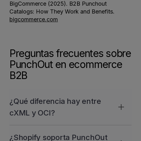
BigCommerce (2025). B2B Punchout
Catalogs: How They Work and Benefits.
bigcommerce.com
Preguntas frecuentes sobre
PunchOut en ecommerce
B2B
¿Qué diferencia hay entre
cXML y OCI?
Son dos estándares de comunicación
¿Shopify soporta PunchOut
que cumplen la misma función con