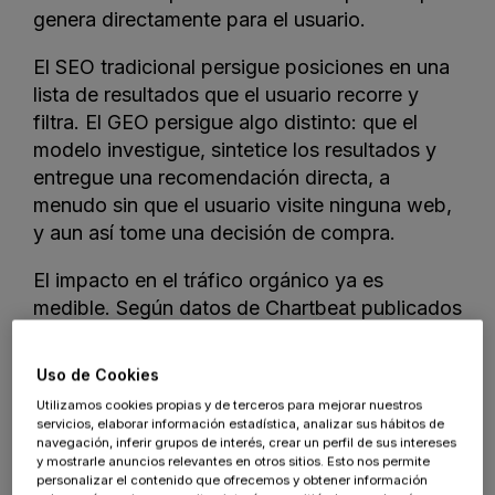
genera directamente para el usuario.
El SEO tradicional persigue posiciones en una
lista de resultados que el usuario recorre y
filtra. El GEO persigue algo distinto: que el
modelo investigue, sintetice los resultados y
entregue una recomendación directa, a
menudo sin que el usuario visite ninguna web,
y aun así tome una decisión de compra.
El impacto en el tráfico orgánico ya es
medible. Según datos de Chartbeat publicados
en el informe del Reuters Institute
Journalism,
Media, and Technology Trends and
Uso de Cookies
Predictions 2026
, que analiza más de 2.500
Utilizamos cookies propias y de terceros para mejorar nuestros
sitios, el tráfico de Google hacia editores cayó
servicios, elaborar información estadística, analizar sus hábitos de
un 33% a nivel global y un 38% en Estados
navegación, inferir grupos de interés, crear un perfil de sus intereses
y mostrarle anuncios relevantes en otros sitios. Esto nos permite
Unidos entre noviembre de 2024 y noviembre
personalizar el contenido que ofrecemos y obtener información