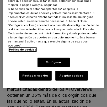
de 2025. Esta caída es especialmente
sobre qué secciones suscitan interés, permitiéndonos además
mejorar la página web y su seguridad.
pronunciada en contenido de utilidad, que es
Si hace click en el botón “Aceptar todas”, aceptará la
exactamente el tipo de consultas que los
implementación de las cookies y solo entonces se implantarán. Si
hace click en el botón “Rechazar todas”, no sé instalará ninguna
resúmenes de IA responden sin que el usuario
cookie, salvo las estrictamente necesarias. Si hace click en
tenga que salir del buscador.
“Configurar cookies”, accederá a la pantalla de configuración donde
podrá activar o deshabilitar las cookies y acceder a la Política de
Cookies donde encontrará más información y donde podrá acceder
En paralelo, el estudio de Seer Interactive
a la configuración de cookies en cualquier momento. Este banner
publicado en noviembre de 2025 (análisis de
se mantendrá activo hasta que ejecute alguna de estas dos
opciones”
3.119 consultas informacionales en 42
Política de cookies
organizaciones,
AIO Impact on Google CTR:
September 2025 Update
) midió que el CTR
Configurar
orgánico cae un 61% en las consultas donde
aparece un resumen de IA (de un 1,76% a un
Rechazar cookies
Aceptar cookies
0,61%), incluso para resultados en primera
posición. El mismo estudio concluye que las
marcas citadas dentro de los AI Overviews
obtienen un 35% más de clics orgánicos que
las que no lo están. En su
actualización de