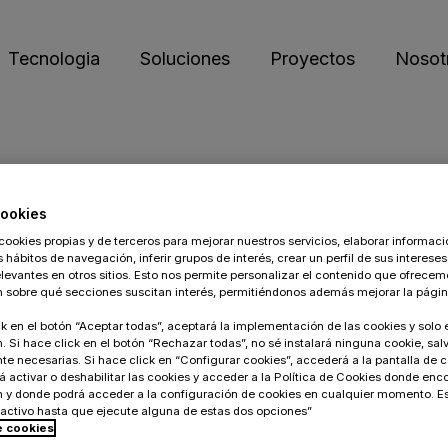
Tecnologia
Soluciones
Proyectos
Nosot
mmerce B2B
Desarrollo
eCommerce D2C
aforma más
ones B2B escalables para el
Adobe Commerce una
Conectando marcas con
BigCommer
Creación de eCommerce
ookies
er sin
iento empresarial
solución para las
consumidores de forma dire
empresas 
Optimización de eCommerce
cookies propias y de terceros para mejorar nuestros servicios, elaborar informaci
ommerce.
empresas que quieren
la optimiza
s hábitos de navegación, inferir grupos de interés, crear un perfil de sus intereses
Integraciones
seguir creciendo
clientes
levantes en otros sitios. Esto nos permite personalizar el contenido que ofrecem
 sobre qué secciones suscitan interés, permitiéndonos además mejorar la págin
ck en el botón “Aceptar todas”, aceptará la implementación de las cookies y solo
. Si hace click en el botón “Rechazar todas”, no sé instalará ninguna cookie, salv
te necesarias. Si hace click en “Configurar cookies”, accederá a la pantalla de 
 activar o deshabilitar las cookies y acceder a la Política de Cookies donde en
n y donde podrá acceder a la configuración de cookies en cualquier momento. E
activo hasta que ejecute alguna de estas dos opciones”
de cookies